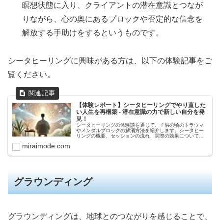
瞑想状態に入り、クライアントの潜在意識とつなが
りながら、心の奥にあるブロックや否定的な信念を
解放する手助けをするというものです。
シータヒーリングに興味がある方は、以下の体験記事をご
覧ください。
【体験レポート】シータヒーリングでやり直した
い人生を再構築 - 潜在意識の力で新しい自分を発
見！
シータヒーリングの体験談を通じて、子供の頃のトラウマ
やメンタルブロックの解消方法を紹介します。シータヒー
リングの概要、セッションの流れ、実際の効果について具
体的に解説。自己肯定感の向上や人間関係の改善に役立つ
miraimode.com
情報を提供します。セッションを通じて得た内面の気づき
や成長の機会を詳述。スピリチュアルな内容に興味がある
方に参考になる記事です。
グラウンディング
グラウンディングは、地球とのつながりを感じることで、