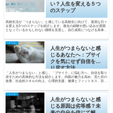
い？人生を変える５つ
のステップ
高校生活が「つまらない」と感じている高校生に向けて、退屈な日々
を変える5つのステップを紹介します。過去の経験や思い込みが原因
となっているかもしれない感情を見直し、自己成長につなげる具体的
な方法を提供します。未来を切り拓くヒントを得て、もっと充実した
高校生活を送りましょう。
つまらない
人生がつまらないと感
じるあなたへ：ブサイ
クを気にせず自信を取
り戻す方法
「人生がつまらない」と感じ、「ブサイク」に悩む方へ、自信を取り
戻すための具体的な方法を紹介します。内面の魅力を高め、見た目の
改善、社会的スキルの向上、心理的支援、健康とフィットネス、目標
設定と達成のアプローチなど、多角的なアプローチで前向きな変化を
サポートします。自分自身を大切にし、充実した人生を送るためのヒ
ントを提供します。
つまらない
人生がつまらないと感
じる原因は劣等感？未
来の自分を信じて解放