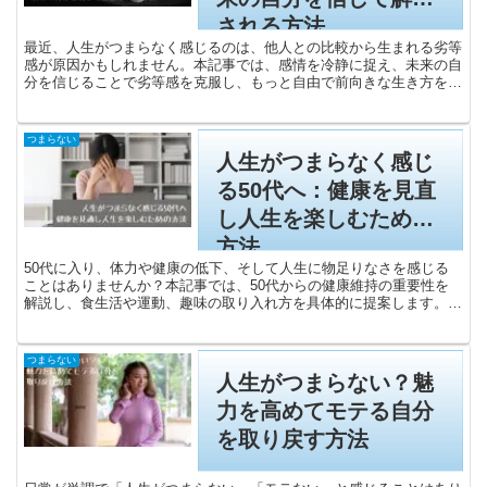
される方法
最近、人生がつまらなく感じるのは、他人との比較から生まれる劣等
感が原因かもしれません。本記事では、感情を冷静に捉え、未来の自
分を信じることで劣等感を克服し、もっと自由で前向きな生き方を実
現するための具体的な方法を紹介します。今の悩みを乗り越え、成長
のチャンスに変えるためのヒントが見つかるはずです。
つまらない
人生がつまらなく感じ
る50代へ：健康を見直
し人生を楽しむための
方法
50代に入り、体力や健康の低下、そして人生に物足りなさを感じる
ことはありませんか？本記事では、50代からの健康維持の重要性を
解説し、食生活や運動、趣味の取り入れ方を具体的に提案します。体
も心も健康にし、充実した日々を取り戻すためのヒントを詳しく紹介
しています。これからの人生をもっと楽しむために、新しい目標を見
つけ、積極的に行動してみましょう。
つまらない
人生がつまらない？魅
力を高めてモテる自分
を取り戻す方法