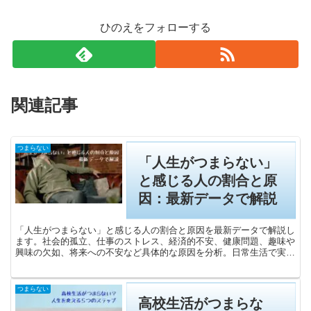
ひのえをフォローする
関連記事
つまらない
「人生がつまらない」
と感じる人の割合と原
因：最新データで解説
「人生がつまらない」と感じる人の割合と原因を最新データで解説し
ます。社会的孤立、仕事のストレス、経済的不安、健康問題、趣味や
興味の欠如、将来への不安など具体的な原因を分析。日常生活で実践
できる改善策を紹介し、生活満足度を向上させるヒントを提供しま
す。この記事で、より充実した生活を送るための具体的な方法を見つ
けましょう。
つまらない
高校生活がつまらな