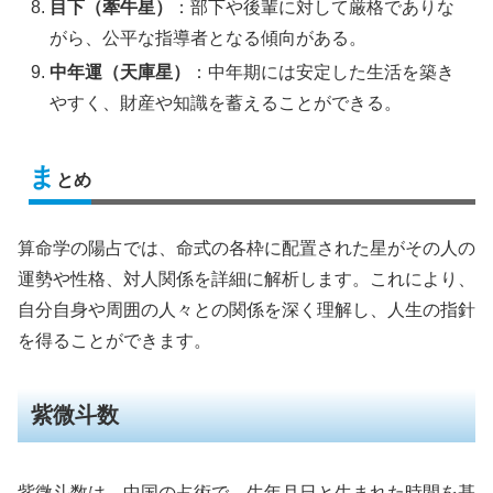
目下（牽牛星）
：部下や後輩に対して厳格でありな
がら、公平な指導者となる傾向がある。
中年運（天庫星）
：中年期には安定した生活を築き
やすく、財産や知識を蓄えることができる。
ま
とめ
算命学の陽占では、命式の各枠に配置された星がその人の
運勢や性格、対人関係を詳細に解析します。これにより、
自分自身や周囲の人々との関係を深く理解し、人生の指針
を得ることができます。
紫微斗数
紫微斗数は、中国の占術で、生年月日と生まれた時間を基