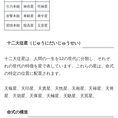
引力本能
禄存星
司禄星
攻撃本能
車騎星
牽牛星
習得本能
龍高星
玉堂星
十二大従星（じゅうにだいじゅうせい）
十二大従星は、人間の一生を12の世代に分類し、それぞ
れの世代の特徴を星で表しています。これらの星は、命式
の特定の位置に配置されます。
天報星、天印星、天貴星、天恍星、天南星、天禄星、天将
星、天胡星、天庫星、天極星、天馳星、天冥星。
命式の構造