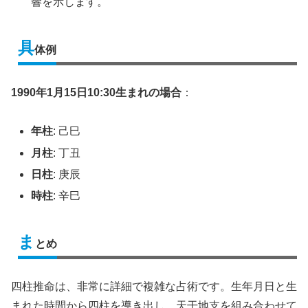
響を示します。
具
体例
1990年1月15日10:30生まれの場合
：
年柱
: 己巳
月柱
: 丁丑
日柱
: 庚辰
時柱
: 辛巳
ま
とめ
四柱推命は、非常に詳細で複雑な占術です。生年月日と生
まれた時間から四柱を導き出し、天干地支を組み合わせて