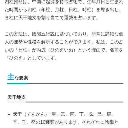
四柱推命は、中国に起源を持つ占術で、生年月日と生まれ
た時間から四柱（年柱、月柱、日柱、時柱）を導き出し、
各柱に天干地支を割り当てて運勢を占います。
この方法は、陰陽五行説に基づいており、非常に詳細な個
人の運勢や性格を解析することができます。私は、この占
いの「日柱」が丙戌（ひのえいぬ）という理由で、名前を
『ひのえ』としています。
主
な要素
天干地支
天干
（てんかん）: 甲、乙、丙、丁、戊、己、庚、
辛、壬、癸の10種類があります。それぞれに陰陽と