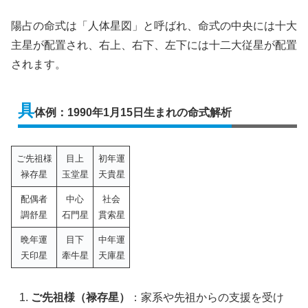
陽占の命式は「人体星図」と呼ばれ、命式の中央には十大
主星が配置され、右上、右下、左下には十二大従星が配置
されます。
具
体例：1990年1月15日生まれの命式解析
ご先祖様
目上
初年運
禄存星
玉堂星
天貴星
配偶者
中心
社会
調舒星
石門星
貫索星
晩年運
目下
中年運
天印星
牽牛星
天庫星
ご先祖様（禄存星）
：家系や先祖からの支援を受け