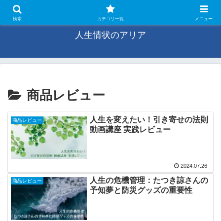
未来の旋律、感じるままに
検索
カテゴリ一覧
メニュー
人生情状のアリア
商品レビュー
人生を変えたい！引き寄せの法則
商品レビュー
動画講座 実践レビュー
2024.07.26
人生の危機管理：たつき諒さんの
商品レビュー
予知夢と防災グッズの重要性