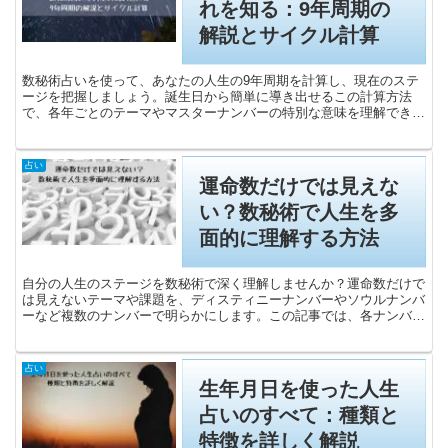
れを知る：9年周期の
解説とサイクル計算
数秘術占いを使って、あなたの人生の9年周期を計算し、現在のステ
ージを把握しましょう。誕生日から簡単に導き出せるこの計算方法
で、各年ごとのテーマやマスターナンバーの特別な意味を理解できま
す。未来の選択をサポートする実用的なヒントも提供。特に11、
22、33の年における精神的成長の重要性を解説します。数秘術を活
用して、人生の流れを把握し、より豊かな未来を築くための道筋を見
占い
つけましょう。
運命数だけでは見えな
い？数秘術で人生を多
面的に理解する方法
自分の人生のステージを数秘術で深く理解しませんか？運命数だけで
は見えないテーマや課題を、ディスティニーナンバーやソウルナンバ
ーなど複数のナンバーで明らかにします。この記事では、各ナンバー
の計算方法や具体例を交えて解説し、自己理解を深める方法を紹介し
ます。
占い
生年月日を使った人生
占いのすべて：種類と
特徴を詳しく解説