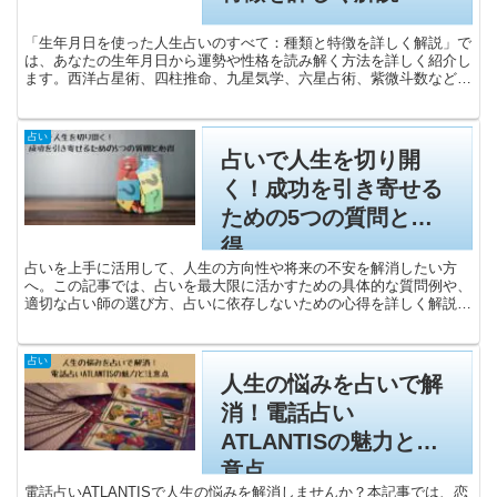
「生年月日を使った人生占いのすべて：種類と特徴を詳しく解説」で
は、あなたの生年月日から運勢や性格を読み解く方法を詳しく紹介し
ます。西洋占星術、四柱推命、九星気学、六星占術、紫微斗数など、
主要な占い方法の特徴と具体例をわかりやすく解説。初心者でも簡単
に理解できるガイドです。人生をより深く理解し、運勢を知るための
一助となる情報を提供します。
占い
占いで人生を切り開
く！成功を引き寄せる
ための5つの質問と心
得
占いを上手に活用して、人生の方向性や将来の不安を解消したい方
へ。この記事では、占いを最大限に活かすための具体的な質問例や、
適切な占い師の選び方、占いに依存しないための心得を詳しく解説し
ます。成功や幸運を引き寄せるためのヒントが満載で、次の占いセッ
ションに役立つ情報がぎっしり詰まっています。
占い
人生の悩みを占いで解
消！電話占い
ATLANTISの魅力と注
意点
電話占いATLANTISで人生の悩みを解消しませんか？本記事では、恋