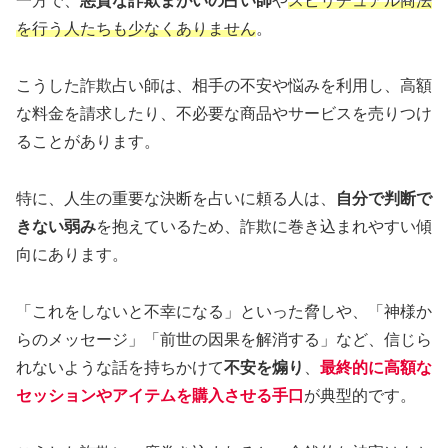
一方で、
悪質な詐欺まがいの占い師
や
スピリチュアル商法
を行う人たちも少なくありません
。
こうした詐欺占い師は、相手の不安や悩みを利用し、高額
な料金を請求したり、不必要な商品やサービスを売りつけ
ることがあります。
特に、人生の重要な決断を占いに頼る人は、
自分で判断で
きない弱み
を抱えているため、詐欺に巻き込まれやすい傾
向にあります。
「これをしないと不幸になる」といった脅しや、「神様か
らのメッセージ」「前世の因果を解消する」など、信じら
れないような話を持ちかけて
不安を煽り
、
最終的に高額な
セッションやアイテムを購入させる手口
が典型的です。